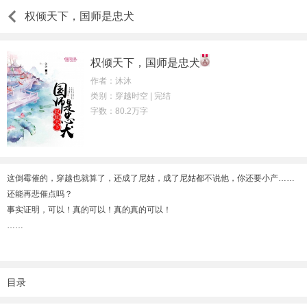
权倾天下，国师是忠犬
权倾天下，国师是忠犬
作者：沐沐
类别：穿越时空 | 完结
字数：80.2万字
这倒霉催的，穿越也就算了，还成了尼姑，成了尼姑都不说他，你还要小产……
还能再悲催点吗？
事实证明，可以！真的可以！真的真的可以！
……
尼玛，我箫陌好歹也是从21世纪过来的人才，什么高冷腹黑男，心机白莲花……
你们一个两个统统坐等我的调教吧！
目录