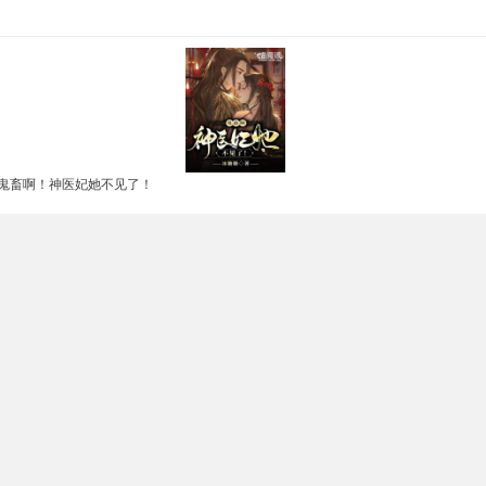
鬼畜啊！神医妃她不见了！