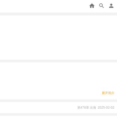
展开简介
第478章 出海 2025-02-02