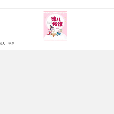
徒儿，我饿！