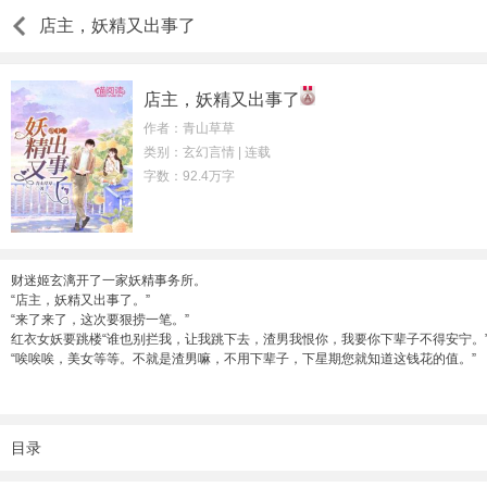
店主，妖精又出事了
店主，妖精又出事了
作者：青山草草
类别：玄幻言情 | 连载
字数：92.4万字
财迷姬玄漓开了一家妖精事务所。
“店主，妖精又出事了。”
“来了来了，这次要狠捞一笔。”
红衣女妖要跳楼“谁也别拦我，让我跳下去，渣男我恨你，我要你下辈子不得安宁。
“唉唉唉，美女等等。不就是渣男嘛，不用下辈子，下星期您就知道这钱花的值。”
长毛圆润猫间可怜兮兮，“喵呜喵呜，店主救救我，主人要被谋害了。”
“放着我来，简单。先让我摸摸这小胖猫......对不起神兽我错了，我只是一个卑微的
流浪小黑狗定时来蹭饭。“来来让姐姐摸摸头，小乖乖。呃，对不起，跪请大妖用膳
绝世美男妖！拒绝！谈感情伤钱。都说了不谈感情，不谈不谈就不谈。什么？谈感
目录